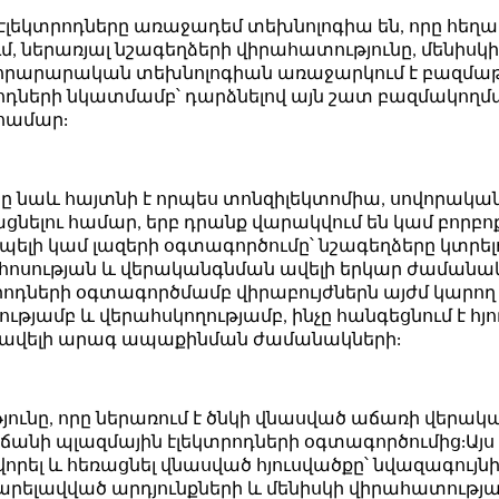
լեկտրոդները առաջադեմ տեխնոլոգիա են, որը հեղա
, ներառյալ նշագեղձերի վիրահատությունը, մենիսկ
նորարարական տեխնոլոգիան առաջարկում է բազմաթի
ների նկատմամբ՝ դարձնելով այն շատ բազմակողմա
 համար:
րը նաև հայտնի է որպես տոնզիլեկտոմիա, սովորակա
ացնելու համար, երբ դրանք վարակվում են կամ բորբ
պելի կամ լազերի օգտագործումը՝ նշագեղձերը կտրելո
ահոսության և վերականգնման ավելի երկար ժամանակ
ոդների օգտագործմամբ վիրաբույժներն այժմ կարող
ւթյամբ և վերահսկողությամբ, ինչը հանգեցնում է հյո
ի ավելի արագ ապաքինման ժամանակների:
ւնը, որը ներառում է ծնկի վնասված աճառի վերակա
անի պլազմային էլեկտրոդների օգտագործումից:Այս 
րել և հեռացնել վնասված հյուսվածքը՝ նվազագույն
բարելավված արդյունքների և մենիսկի վիրահատությ