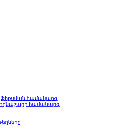
 միջֆիքսման համակարգ
իվ ողնաշարի համակարգ
թեղները