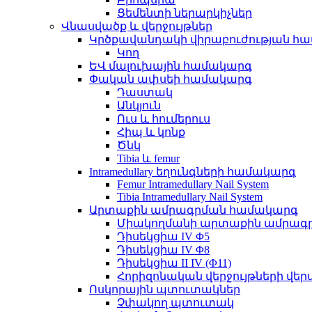
Ցեմենտի ներարկիչներ
Վնասվածք և վերջույթներ
Կրծքավանդակի վիրաբուժության հ
Կող
ԵՎ մալուխային համակարգ
Փական ափսեի համակարգ
Դաստակ
Անկյուն
Ուս և հումերուս
Հիպ և կոնք
Ծնկ
Tibia և femur
Intramedullary եղունգների համակարգ
Femur Intramedullary Nail System
Tibia Intramedullary Nail System
Արտաքին ամրագրման համակարգ
Միակողմանի արտաքին ամրագ
Դիսեկցիա IV Φ5
Դիսեկցիա IV Φ8
Դիսեկցիա II IV (Φ11)
Հորիզոնական վերջույթների 
Ոսկորային պտուտակներ
Չփակող պտուտակ