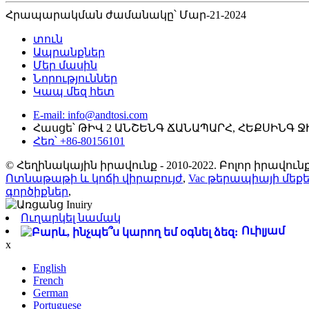
Հրապարակման ժամանակը՝ Մար-21-2024
տուն
Ապրանքներ
Մեր մասին
Նորություններ
Կապ մեզ հետ
E-mail: info@andtosi.com
Հասցե՝ ԹԻՎ 2 ԱՆՇԵՆԳ ՃԱՆԱՊԱՐՀ, ՀԵՔՍԻՆԳ 
Հեռ՝ +86-80156101
© Հեղինակային իրավունք - 2010-2022. Բոլոր իրավ
Ոտնաթաթի և կոճի վիրաբույժ
,
Vac թերապիայի մեք
գործիքներ
,
Ուղարկել նամակ
Ուիլյամ
x
English
French
German
Portuguese