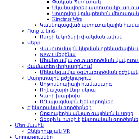
Փական Պտուտակ
Սկանավորեք պտուտակը արտա
Կոտրվող կոմպրեսիոն մետաղակ
Kirschner Wire
Կաննուլացված պտուտակային համ
Ոտք և կոճ
Ոտքի և կոճերի փակման ափսե
Վերք
Վակուումային կնքման դրենաժային
NPWT մեքենա
Միանգամյա օգտագործման վակուումա
Համատեղ փոխարինում
Մեկանգամյա օգտագործման բժշկակա
Սպորտային բժշկություն
Արթոսկոպիայի համակարգ
Ողնաշարի էնդոսկոպ
Կարի խարիսխ
ՌԴ պլազմային էլեկտրոդներ
Էլեկտրական գործիքներ
Օրթոպեդիկ անլար գայլիկոն և սղոց
Ձեռքի և ոտքի էլեկտրական գործիքնե
Մեր մասին
Ընկերության VR
Նորություններ