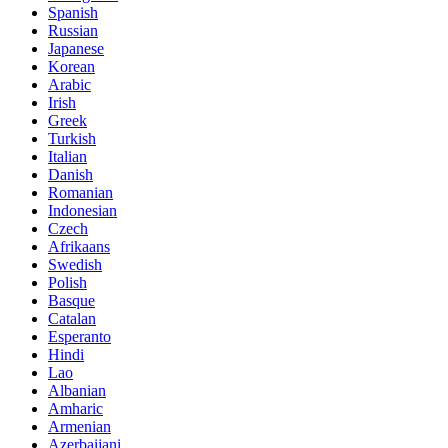
Spanish
Russian
Japanese
Korean
Arabic
Irish
Greek
Turkish
Italian
Danish
Romanian
Indonesian
Czech
Afrikaans
Swedish
Polish
Basque
Catalan
Esperanto
Hindi
Lao
Albanian
Amharic
Armenian
Azerbaijani