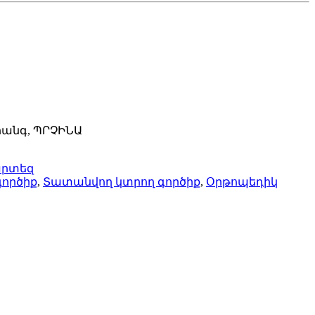
հանգ, ՊՐՉԻՆԱ
արտեզ
գործիք
,
Տատանվող կտրող գործիք
,
Օրթոպեդիկ