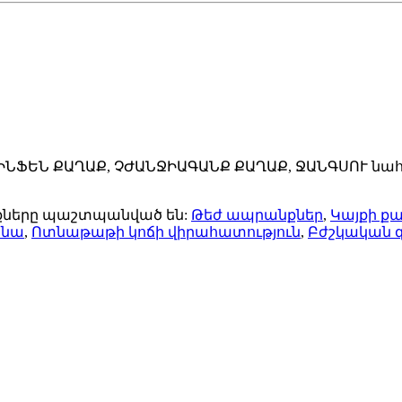
ՋԻՆՖԵՆ ՔԱՂԱՔ, ՉԺԱՆՋԻԱԳԱՆՔ ՔԱՂԱՔ, ՋԱՆԳՍՈՒ նա
ունքները պաշտպանված են:
Թեժ ապրանքներ
,
Կայքի ք
ենա
,
Ոտնաթաթի կոճի վիրահատություն
,
Բժշկական 